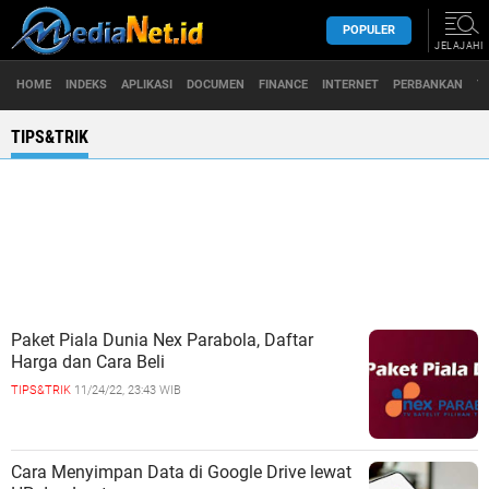
POPULER
JELAJAHI
HOME
INDEKS
APLIKASI
DOCUMEN
FINANCE
INTERNET
PERBANKAN
T
TIPS&TRIK
Paket Piala Dunia Nex Parabola, Daftar
Harga dan Cara Beli
TIPS&TRIK
11/24/22, 23:43 WIB
Cara Menyimpan Data di Google Drive lewat