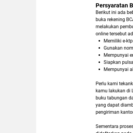
Persyaratan 
Berikut ini ada b
buka rekening BCA
melakukan pembuk
online tersebut ad
Memiliki e-ktp
Gunakan nomo
Mempunyai ema
Siapkan pulsa
Mempunyai aks
Perlu kami tekan
kamu lakukan di 
buku tabungan da
yang dapat diambi
pengiriman kantor
Sementara proses