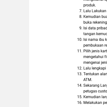
produk.
Lalu Lakukan
Kemudian bua
buka rekening
Isi data priba
tangan kemudi
Isi nama ibu 
pembukaan re
Pilih jenis k
mengetahui fi
mengenai jeni
Lalu lengkapi
Tentukan ala
ATM.
Sekarang Lanj
petugas custo
Kemudian lanj
Melakukan pe