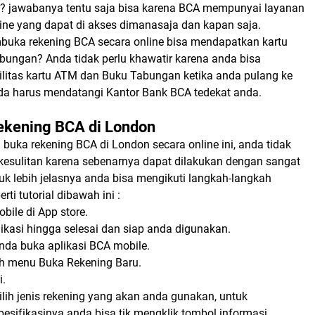
a? jawabanya tentu saja bisa karena BCA mempunyai layanan
line yang dapat di akses dimanasaja dan kapan saja.
uka rekening BCA secara online bisa mendapatkan kartu
ungan? Anda tidak perlu khawatir karena anda bisa
litas kartu ATM dan Buku Tabungan ketika anda pulang ke
da harus mendatangi Kantor Bank BCA tedekat anda.
ekening BCA di London
 buka rekening BCA di London secara online ini, anda tidak
esulitan karena sebenarnya dapat dilakukan dengan sangat
uk lebih jelasnya anda bisa mengikuti langkah-langkah
ti tutorial dibawah ini :
ile di App store.
plikasi hingga selesai dan siap anda digunakan.
nda buka aplikasi BCA mobile.
ih menu Buka Rekening Baru.
i.
ilih jenis rekening yang akan anda gunakan, untuk
esifikasinya anda bisa tik mengklik tombol informasi