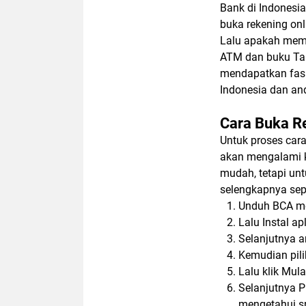
Bank di Indonesi
buka rekening on
Lalu apakah memb
ATM dan buku Tab
mendapatkan fasi
Indonesia dan an
Cara Buka R
Untuk proses cara
akan mengalami k
mudah, tetapi unt
selengkapnya seper
Unduh BCA mob
Lalu Instal a
Selanjutnya a
Kemudian pil
Lalu klik Mula
Selanjutnya P
mengetahui sp