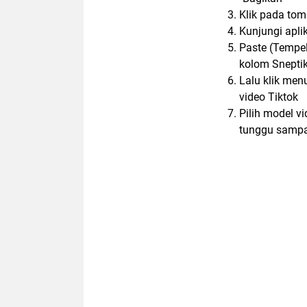
Klik pada tomb
Kunjungi aplik
Paste (Tempel
kolom Snepti
Lalu klik men
video Tiktok
Pilih model v
tunggu sampai