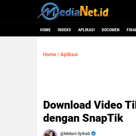
HOME
INDEKS
APLIKASI
DOCUMEN
FINA
Home
/
Aplikasi
Download Video T
dengan SnapTik
Melani Syihab