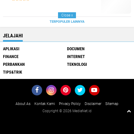
Close
x
TERPOPULER LAINNYA
JELAJAHI
APLIKASI
DOCUMEN
FINANCE
INTERNET
PERBANKAN
TEKNOLOGI
TIPS&TRIK
About As
Kontak Kami
Privacy Policy
Disclaimer
Sitemap
Copyright ©
2026 MediaNet.id