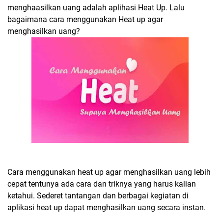
menghaasilkan uang adalah aplihasi Heat Up. Lalu
bagaimana cara menggunakan Heat up agar
menghasilkan uang?
Cara menggunakan heat up agar menghasilkan uang lebih
cepat tentunya ada cara dan triknya yang harus kalian
ketahui. Sederet tantangan dan berbagai kegiatan di
aplikasi heat up dapat menghasilkan uang secara instan.