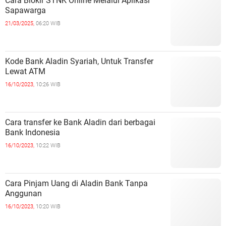
Cara Blokir STNK Online Melalui Aplikasi
Sapawarga
21/03/2025,
06:20 WIB
Kode Bank Aladin Syariah, Untuk Transfer
Lewat ATM
16/10/2023,
10:26 WIB
Cara transfer ke Bank Aladin dari berbagai
Bank Indonesia
16/10/2023,
10:22 WIB
Cara Pinjam Uang di Aladin Bank Tanpa
Anggunan
16/10/2023,
10:20 WIB