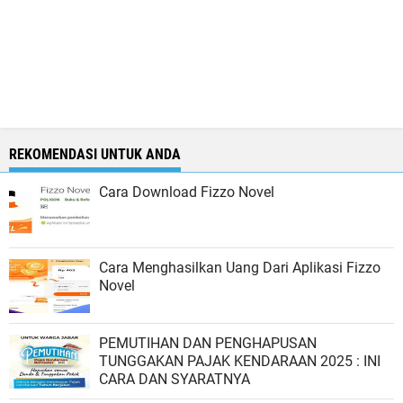
REKOMENDASI UNTUK ANDA
Cara Download Fizzo Novel
Cara Menghasilkan Uang Dari Aplikasi Fizzo
Novel
PEMUTIHAN DAN PENGHAPUSAN
TUNGGAKAN PAJAK KENDARAAN 2025 : INI
CARA DAN SYARATNYA