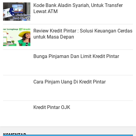
Kode Bank Aladin Syariah, Untuk Transfer
Lewat ATM
Review Kredit Pintar : Solusi Keuangan Cerdas
untuk Masa Depan
Bunga Pinjaman Dan Limit Kredit Pintar
Cara Pinjam Uang Di Kredit Pintar
Kredit Pintar OJK
KOMENTAR