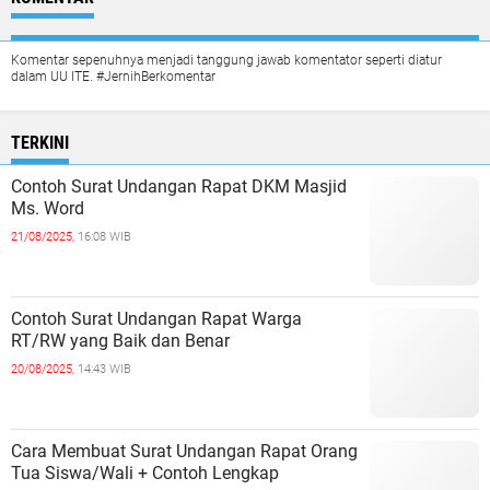
Komentar sepenuhnya menjadi tanggung jawab komentator seperti diatur
dalam UU ITE. #JernihBerkomentar
TERKINI
Contoh Surat Undangan Rapat DKM Masjid
Ms. Word
21/08/2025,
16:08 WIB
Contoh Surat Undangan Rapat Warga
RT/RW yang Baik dan Benar
20/08/2025,
14:43 WIB
Cara Membuat Surat Undangan Rapat Orang
Tua Siswa/Wali + Contoh Lengkap