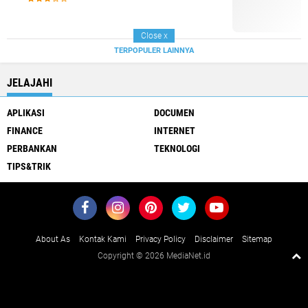
Close
x
TERPOPULER LAINNYA
JELAJAHI
APLIKASI
DOCUMEN
FINANCE
INTERNET
PERBANKAN
TEKNOLOGI
TIPS&TRIK
About As
Kontak Kami
Privacy Policy
Disclaimer
Sitemap
Copyright ©
2026 MediaNet.id