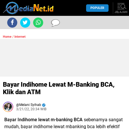
POPULER
JELAJAHI
Home
/
Internet
Bayar Indihome Lewat M-Banking BCA,
Klik dan ATM
Melani Syihab
3/21/22, 20:34 WIB
Bayar Indihome lewat m-banking BCA
sebenarnya sangat
mudah,
bayar indihome
lewat
mbanking bca
lebih efektif