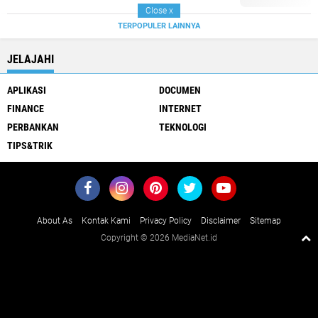
Close
x
TERPOPULER LAINNYA
JELAJAHI
APLIKASI
DOCUMEN
FINANCE
INTERNET
PERBANKAN
TEKNOLOGI
TIPS&TRIK
About As
Kontak Kami
Privacy Policy
Disclaimer
Sitemap
Copyright ©
2026 MediaNet.id