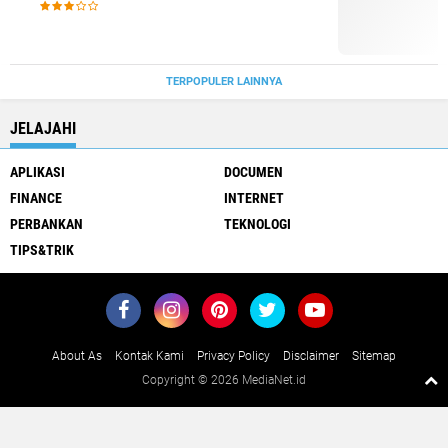
TERPOPULER LAINNYA
JELAJAHI
APLIKASI
DOCUMEN
FINANCE
INTERNET
PERBANKAN
TEKNOLOGI
TIPS&TRIK
About As
Kontak Kami
Privacy Policy
Disclaimer
Sitemap
Copyright ©
2026 MediaNet.id