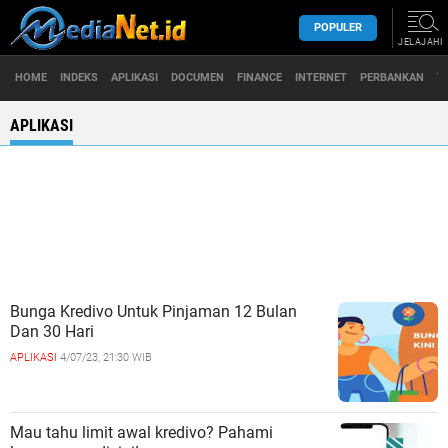
POPULER
JELAJAHI
HOME
INDEKS
APLIKASI
DOCUMEN
FINANCE
INTERNET
PERBANKAN
T
APLIKASI
Bunga Kredivo Untuk Pinjaman 12 Bulan
Dan 30 Hari
APLIKASI
4/07/23, 21:30 WIB
Mau tahu limit awal kredivo? Pahami